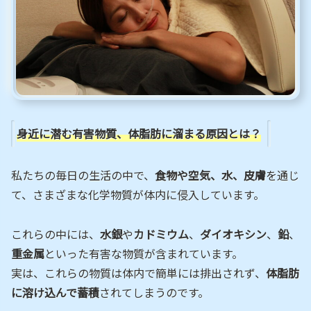
身近に潜む有害物質、体脂肪に溜まる原因とは？
私たちの毎日の生活の中で、
食物や空気、水、皮膚
を通じ
て、さまざまな化学物質が体内に侵入しています。
これらの中には、
水銀
や
カドミウム
、
ダイオキシン
、
鉛
、
重金属
といった有害な物質が含まれています。
実は、これらの物質は体内で簡単には排出されず、
体脂肪
に溶け込んで蓄積
されてしまうのです。