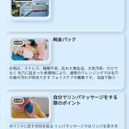
純金パック
未分類
お肌は、ストレス、睡眠不足、乱れた食生活、大気汚染、だけで
なく 毛穴に詰まった老廃物により、通常のクレンジングでは毛穴
の奥の汚れが除去できず フェイスケアの難敵です。 当店で扱う金
箔は特殊な２４K（純金99,99％）イオンゴールド使用。 魔...
自分でリンパマッサージをする
未分類
際のポイント
ポイント1.流す方向を知る リンパマッサージではリンパを流す方