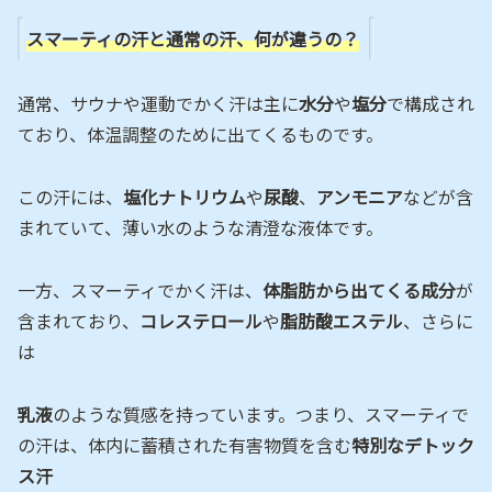
スマーティの汗と通常の汗、何が違うの？
通常、サウナや運動でかく汗は主に
水分
や
塩分
で構成され
ており、体温調整のために出てくるものです。
この汗には、
塩化ナトリウム
や
尿酸
、
アンモニア
などが含
まれていて、薄い水のような清澄な液体です。
一方、スマーティでかく汗は、
体脂肪から出てくる成分
が
含まれており、
コレステロール
や
脂肪酸エステル
、さらに
は
乳液
のような質感を持っています。つまり、スマーティで
の汗は、体内に蓄積された有害物質を含む
特別なデトック
ス汗