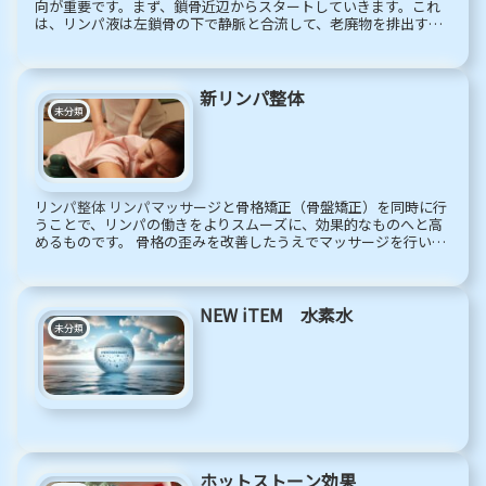
向が重要です。まず、鎖骨近辺からスタートしていきます。これ
は、リンパ液は左鎖骨の下で静脈と合流して、老廃物を排出する
と考えられているからです。この部分からスタートしてリンパの
流れ...
新リンパ整体
未分類
リンパ整体 リンパマッサージと骨格矯正（骨盤矯正）を同時に行
うことで、リンパの働きをよりスムーズに、効果的なものへと高
めるものです。 骨格の歪みを改善したうえでマッサージを行い、
リンパの働きを改善、流れ良くすることで本来の自然な状態に近
づけ...
NEW iTEM 水素水
未分類
ホットストーン効果